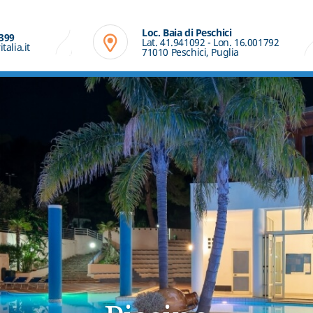
Loc. Baia di Peschici
 399
Lat. 41.941092 - Lon. 16.001792
alia.it
71010 Peschici, Puglia