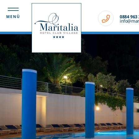
0884 963
MENÙ
info@marit