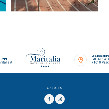
Loc. Baia di P
3 399
Lat. 41.941
italia.it
71010 Pesch
CREDITS