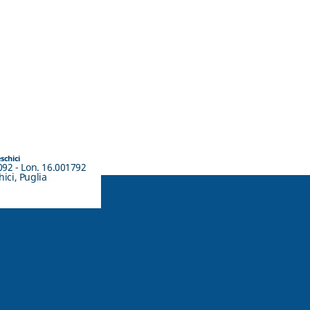
eschici
092 - Lon. 16.001792
ici, Puglia