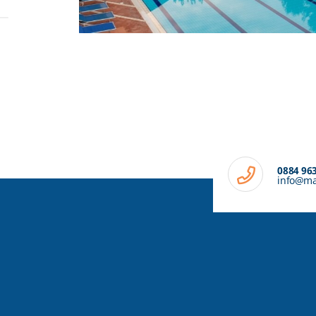
0884 96
info@mar