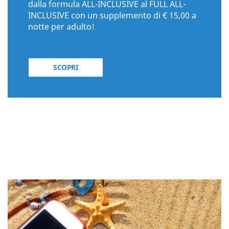
dalla formula ALL-INCLUSIVE al FULL ALL-
INCLUSIVE con un supplemento di € 15,00 a
notte per adulto!
SCOPRI