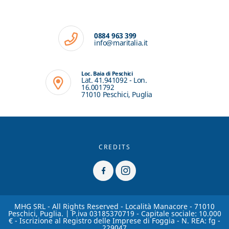
0884 963 399
info@maritalia.it
Loc. Baia di Peschici
Lat. 41.941092 - Lon.
16.001792
71010 Peschici, Puglia
CREDITS
MHG SRL - All Rights Reserved - Località Manacore - 71010
Peschici, Puglia. | P.iva 03185370719 - Capitale sociale: 10.000
€ - Iscrizione al Registro delle Imprese di Foggia - N. REA: fg -
229047