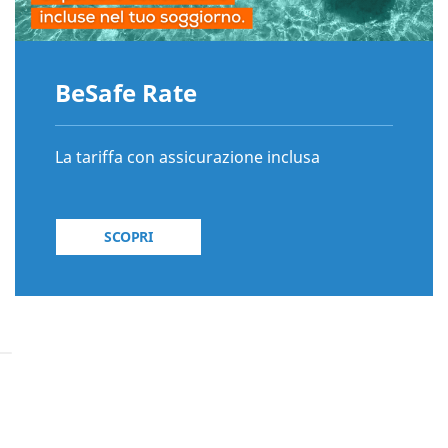
BeSafe Rate
La tariffa con assicurazione inclusa
SCOPRI