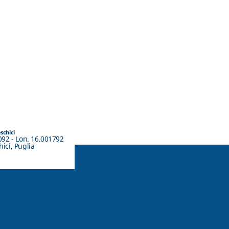
eschici
092 - Lon. 16.001792
ici, Puglia