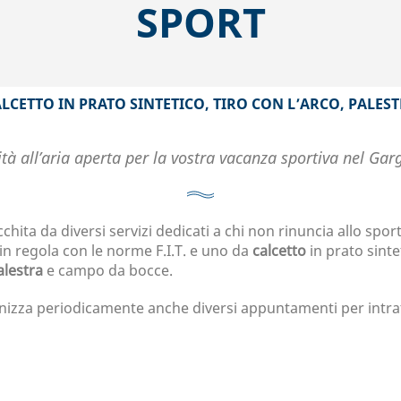
SPORT
LCETTO IN PRATO SINTETICO, TIRO CON L’ARCO, PALES
vità all’aria aperta per la vostra vacanza sportiva nel Gar
ricchita da diversi servizi dedicati a chi non rinuncia allo s
in regola con le norme F.I.T. e uno da
calcetto
in prato sintet
alestra
e campo da bocce.
anizza periodicamente anche diversi appuntamenti per intratt