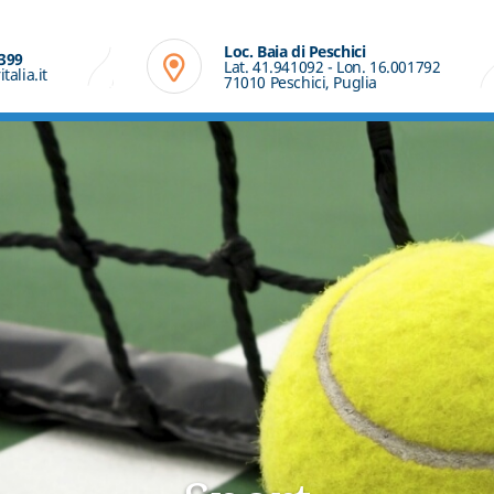
Loc. Baia di Peschici
 399
Lat. 41.941092 - Lon. 16.001792
alia.it
71010 Peschici, Puglia