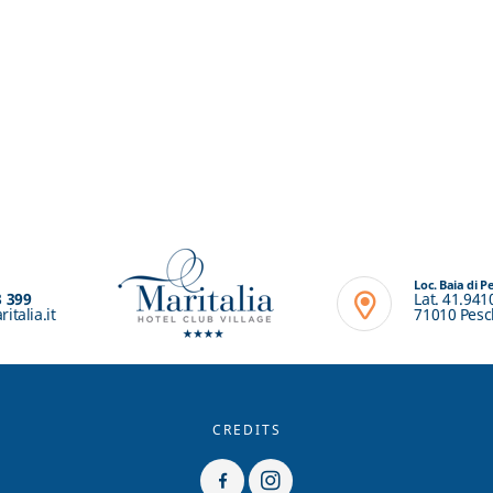
Loc. Baia di P
3 399
Lat. 41.941
italia.it
71010 Pesch
CREDITS