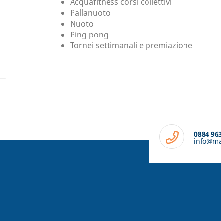
Acquafitness corsi collettivi
Pallanuoto
Nuoto
Ping pong
Tornei settimanali e premiazione
0884 96
info@mar